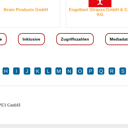
Engelbert Strauss GmbH & Co.
WIBO CLIMATEC
KG
e
Inklusive
Zugriffszahlen
Mediadat
H
I
J
K
L
M
N
O
P
Q
R
S
EI GmbH