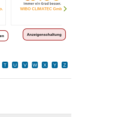
 GmbH
RINGANA Logistics Germany
GmbH
Anzeigenschaltung
en
T
U
V
W
X
Y
Z