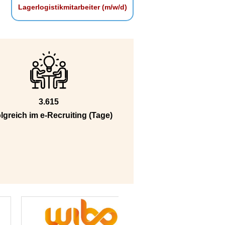
Lagerlogistikmitarbeiter (m/w/d)
3.615
lgreich im e-Recruiting (Tage)