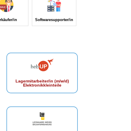
rkäufer/in
Softwaresupporter/in
Lagermitarbeiter/in (m/w/d)
Elektronikkleinteile