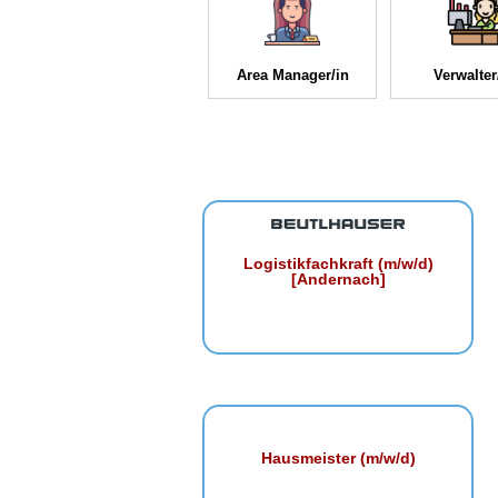
Area Manager/in
Verwalter
Logistikfachkraft (m/w/d)
[Andernach]
Hausmeister (m/w/d)