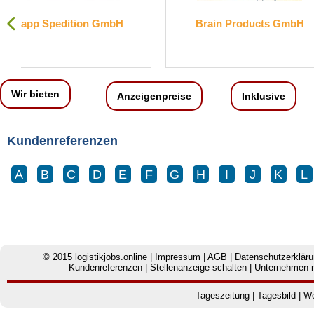
Brain Products GmbH
Engelbert Strau
KG
Wir bieten
Anzeigenpreise
Inklusive
Kundenreferenzen
A
B
C
D
E
F
G
H
I
J
K
L
© 2015
logistikjobs.online
|
Impressum
|
AGB
|
Datenschutzerklär
Kundenreferenzen
|
Stellenanzeige schalten
|
Unternehmen r
Tageszeitung
|
Tagesbild
|
We