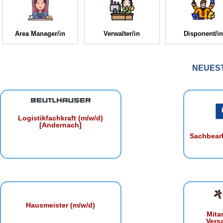
Area Manager/in
Verwalter/in
Disponent/in
NEUES
Logistikfachkraft (m/w/d)
[Andernach]
Sachbearb
Hausmeister (m/w/d)
Mita
Vers