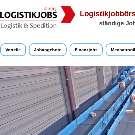
Logistikjobbörs
ständige Job
Vorteile
Jobangebote
Finanzjobs
Mechatroni