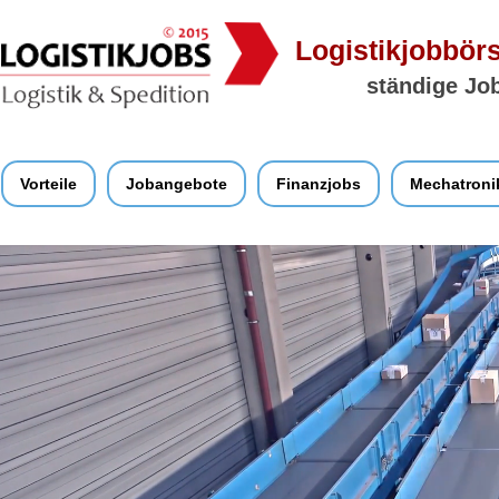
Logistikjobbörs
ständige Job
Vorteile
Jobangebote
Finanzjobs
Mechatroni