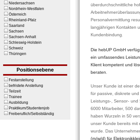
Niedersachsen
überdurchschnittliche h
Nordrhein-Westfalen
Arbeitnehmerüberlassung
Österreich
Personalvermittlung result
Rheinland-Pfalz
Saarland
langjährigen Kontakten u
Sachsen
Kundenbindung.
Sachsen-Anhalt
Schleswig-Holstein
Schweiz
Die hebUP GmbH verfügt
Thüringen
ein umfassendes Leistun
Klient kompetent und lösu
Positionsebene
beraten.
Festanstellung
befristete Anstellung
Unser Kunde ist einer de
Teilzeit
für passive, diskrete u
Trainee
Leistungs-, Sensor- und
Ausbildung
Praktikum/Studentenjob
6000 Mitarbeiter, 500 da
Freiberuflich/Selbstständig
haben Wurzeln in 50 versc
unser Kunde bereits mit
wurde. Das Unternehmen
(m/w/d) für Elektronikklei