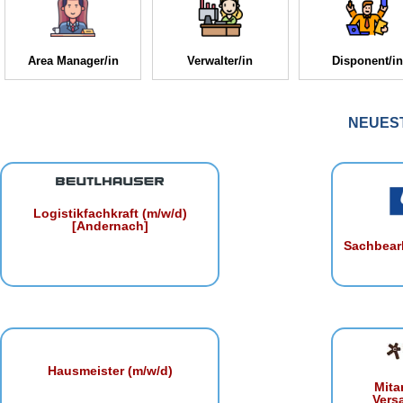
Area Manager/in
Verwalter/in
Disponent/in
NEUES
Logistikfachkraft (m/w/d)
[Andernach]
Sachbearb
Hausmeister (m/w/d)
Mita
Vers