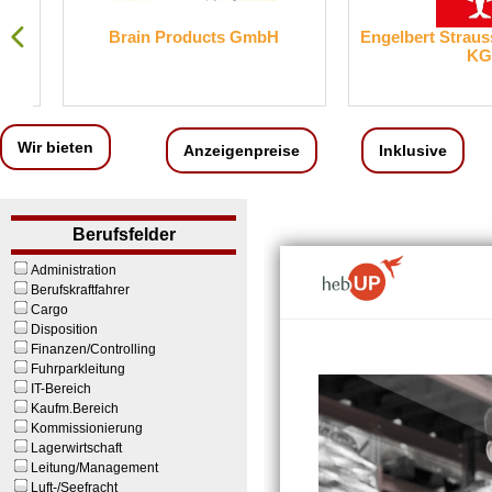
Brain Products GmbH
Engelbert Strauss 
KG
Wir bieten
Anzeigenpreise
Inklusive
Berufsfelder
Administration
Berufskraftfahrer
Cargo
Disposition
Finanzen/Controlling
Fuhrparkleitung
IT-Bereich
Kaufm.Bereich
Kommissionierung
Lagerwirtschaft
Leitung/Management
Luft-/Seefracht