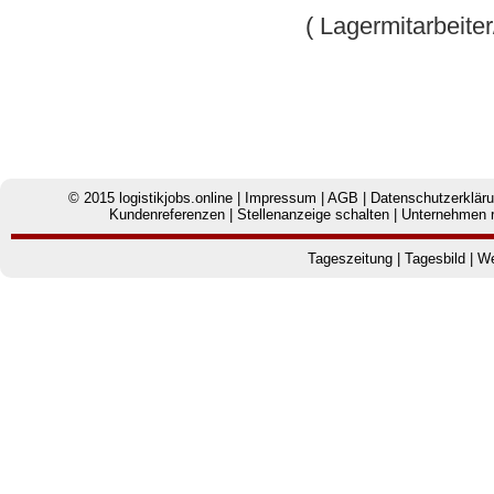
( Lagermitarbeiter/
© 2015
logistikjobs.online
|
Impressum
|
AGB
|
Datenschutzerklär
Kundenreferenzen
|
Stellenanzeige schalten
|
Unternehmen r
Tageszeitung
|
Tagesbild
|
We