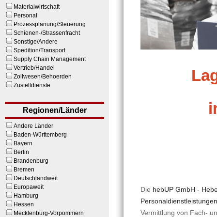
Materialwirtschaft
Personal
Prozessplanung/Steuerung
Schienen-/Strassenfracht
Sonstige/Andere
Spedition/Transport
Supply Chain Management
Vertrieb/Handel
Lag
Zollwesen/Behoerden
Zustelldienste
i
Regionen/Länder
Andere Länder
Baden-Württemberg
Bayern
Berlin
Brandenburg
Bremen
Deutschlandweit
Europaweit
Die
hebUP GmbH - Heber
Hamburg
Personaldienstleistungen
Hessen
Vermittlung von Fach- u
Mecklenburg-Vorpommern