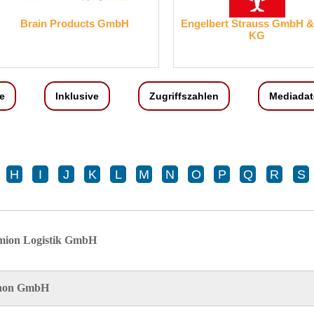
Engelbert Strauss GmbH & Co.
WIBO CLIMATEC
KG
e
Inklusive
Zugriffszahlen
Mediadat
H
I
J
K
L
M
N
O
P
Q
R
S
ion Logistik GmbH
non GmbH