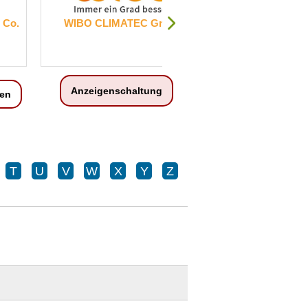
 GmbH
RINGANA Logistics Germany
GmbH
Anzeigenschaltung
en
T
U
V
W
X
Y
Z