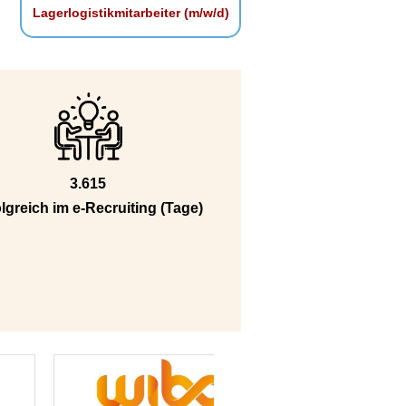
Lagerlogistikmitarbeiter (m/w/d)
3.615
lgreich im e-Recruiting (Tage)