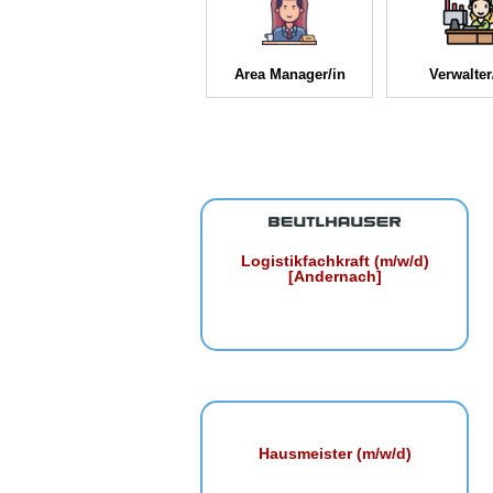
Area Manager/in
Verwalter
Logistikfachkraft (m/w/d)
[Andernach]
Hausmeister (m/w/d)