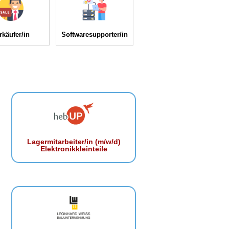
rkäufer/in
Softwaresupporter/in
Lagermitarbeiter/in (m/w/d)
Elektronikkleinteile