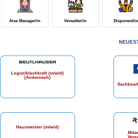
Area Manager/in
Verwalter/in
Disponent/in
NEUES
Logistikfachkraft (m/w/d)
[Andernach]
Sachbearb
Hausmeister (m/w/d)
Mita
Vers