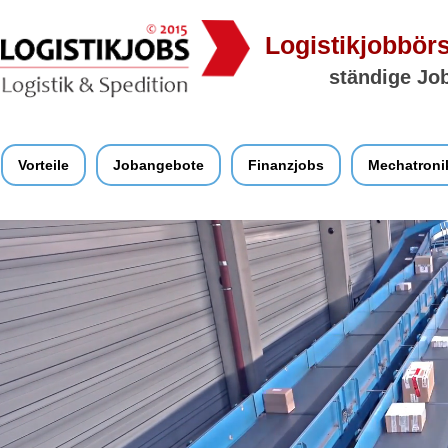
Logistikjobbörs
ständige Job
Vorteile
Jobangebote
Finanzjobs
Mechatroni