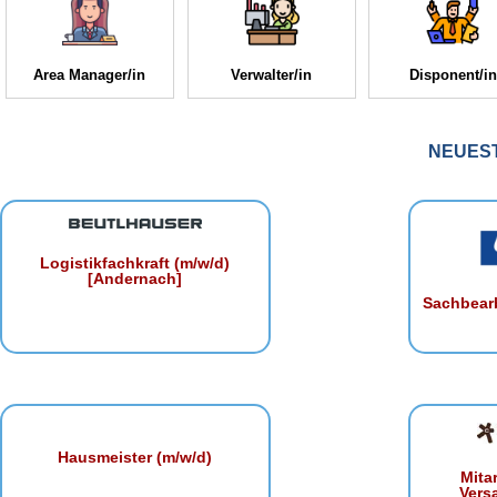
Area Manager/in
Verwalter/in
Disponent/in
NEUES
Logistikfachkraft (m/w/d)
[Andernach]
Sachbearb
Hausmeister (m/w/d)
Mita
Vers