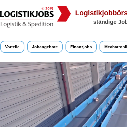
Logistikjobbörs
ständige Job
Vorteile
Jobangebote
Finanzjobs
Mechatroni