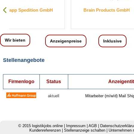
Brain Products GmbH
Engelbert Straus
KG
Wir bieten
Anzeigenpreise
Inklusive
Stellenangebote
Firmenlogo
Status
Anzeigentit
aktuell
Mitarbeiter (m/w/d) Mail Sh
© 2015
logistikjobs.online
|
Impressum
|
AGB
|
Datenschutzerklär
Kundenreferenzen
|
Stellenanzeige schalten
|
Unternehmen r