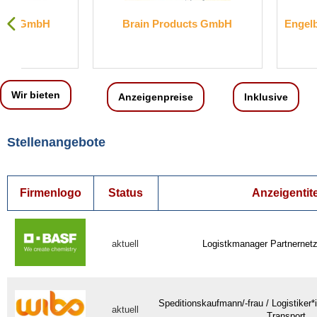
Brain Products GmbH
Engelbert Strauss 
KG
Wir bieten
Anzeigenpreise
Inklusive
Stellenangebote
Firmenlogo
Status
Anzeigentite
aktuell
Logistkmanager Partnernet
Speditionskaufmann/-frau / Logistiker*
aktuell
Transport