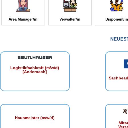
Area Manager/in
Verwalter/in
Disponent/in
NEUES
Logistikfachkraft (m/w/d)
[Andernach]
Sachbearb
Hausmeister (m/w/d)
Mita
Vers